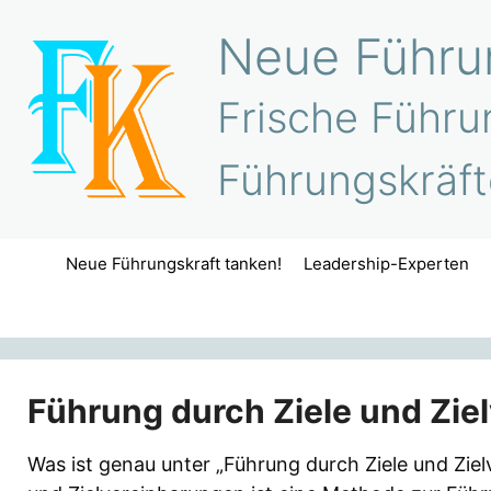
Zum
Neue Führun
Inhalt
springen
Frische Führu
Führungskräft
Neue Führungskraft tanken!
Leadership-Experten
Führung durch Ziele und Zie
Was ist genau unter „Führung durch Ziele und Zie