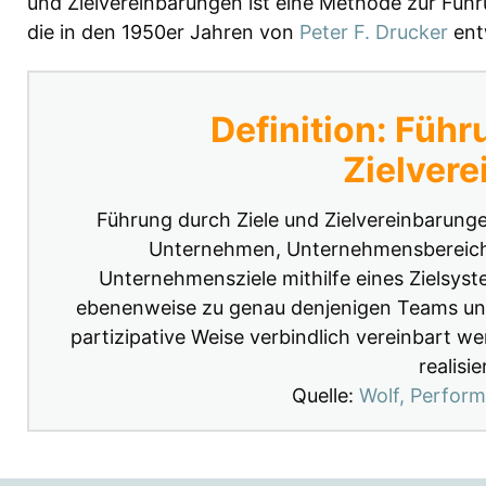
und Zielvereinbarungen ist eine Methode zur Fü
die in den 1950er Jahren von
Peter F. Drucker
ent
Definition: Führ
Zielver
Führung durch Ziele und Zielvereinbarung
Unternehmen, Unternehmensbereiche
Unternehmensziele mithilfe eines Zielsyst
ebenenweise zu genau denjenigen Teams und 
partizipative Weise verbindlich vereinbart wer
realisi
Quelle:
Wolf, Perfor