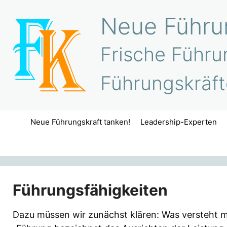
Zum
Neue Führun
Inhalt
springen
Frische Führu
Führungskräft
Neue Führungskraft tanken!
Leadership-Experten
Führungsfähigkeiten
Dazu müssen wir zunächst klären: Was versteht ma