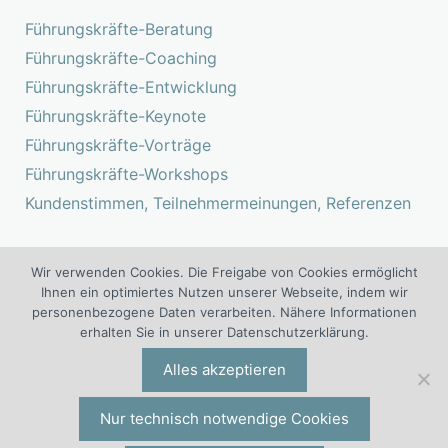
Führungskräfte-Beratung
Führungskräfte-Coaching
Führungskräfte-Entwicklung
Führungskräfte-Keynote
Führungskräfte-Vorträge
Führungskräfte-Workshops
Kundenstimmen, Teilnehmermeinungen, Referenzen
Wir verwenden Cookies. Die Freigabe von Cookies ermöglicht
Suchen
Ihnen ein optimiertes Nutzen unserer Webseite, indem wir
nach:
personenbezogene Daten verarbeiten. Nähere Informationen
erhalten Sie in unserer Datenschutzerklärung.
®
®
Neue Führungskraft tanken!
ist ein Projekt der I.O. Group
Wolf
Alles akzeptieren
Unternehmensberatungsgruppe | Engelsstraße 6 | 42283
Wuppertal | Deutschland | Tel. +49 (0)202 277 5000 |
io@iogw.de
|
Datenschutz
|
Impressum
|
Preise & Konditionen
|
Nur technisch notwendige Cookies
Allgemeine Geschäftsbedingungen
|
Kontakt
|
Presse-Kontakt
|