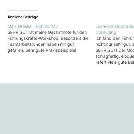
Ähnliche Beiträge
Maik Dresler, TechnipFMC
Jean-Christophe Bu
SEHR GUT ist meine Gesamtnote für den
Consulting
Führungskräfte-Workshop: Besonders die
Ich fand den Führu
Teamarbeitsrunden haben mir gut
nicht nur sehr gut
gefallen. Sehr gute Praxisbeispiele!
SEHR GUT! Der Moder
schlagfertig, eloqu
liefert viele gute B
fand ich die Theme
Motivation, über B
über die Möglichkei
hierauf positiv einz