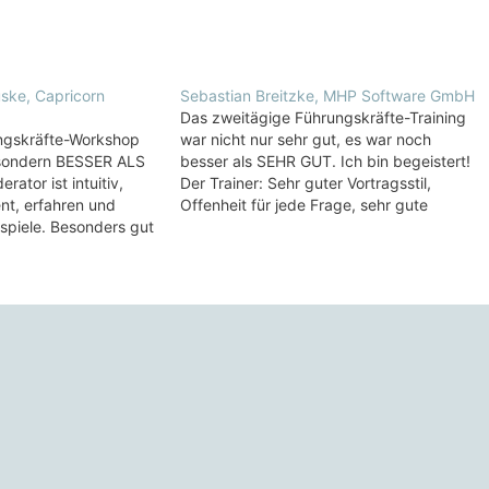
ske, Capricorn
Sebastian Breitzke, MHP Software GmbH
Das zweitägige Führungskräfte-Training
ngskräfte-Workshop
war nicht nur sehr gut, es war noch
, sondern BESSER ALS
besser als SEHR GUT. Ich bin begeistert!
ator ist intuitiv,
Der Trainer: Sehr guter Vortragsstil,
ent, erfahren und
Offenheit für jede Frage, sehr gute
eispiele. Besonders gut
Fallbeispiele anhand von Erfahrungen,
nblöcke über Motive /
einprägsame Bilder. Thematisch war für
indungsformen und
mich besonders wertvoll: Führen durch
ten als Führungskraft,
Fragen, Motivationstypen definieren,
uwirken.
Ziele vs. Maßnahmen u.v.m.